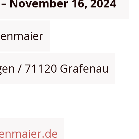
 – November 16, 2024
htenmaier
gen / 71120 Grafenau
tenmaier.de